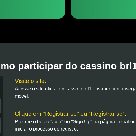
mo participar do cassino brl
Visite o site:
Acesse o site oficial do cassino brl11 usando um nave
móvel.
Clique em "Registrar-se" ou "Registrar-se":
Procure o botão "Join" ou "Sign Up" na página inicial o
iniciar o processo de registro.