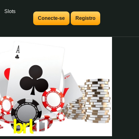
Slots
Conecte-se
Registro