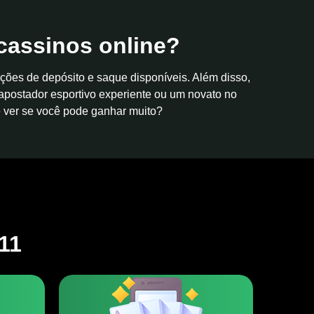
 cassinos online?
ções de depósito e saque disponíveis. Além disso,
apostador esportivo experiente ou um novato no
 e ver se você pode ganhar muito?
11