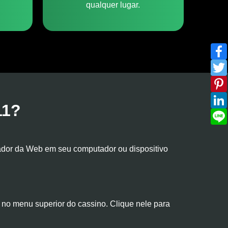
qualquer lugar.
11?
gador da Web em seu computador ou dispositivo
u no menu superior do cassino. Clique nele para