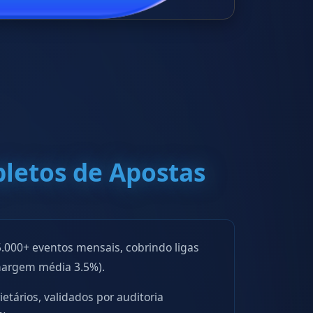
pletos de Apostas
.000+ eventos mensais, cobrindo ligas
(margem média 3.5%).
tários, validados por auditoria