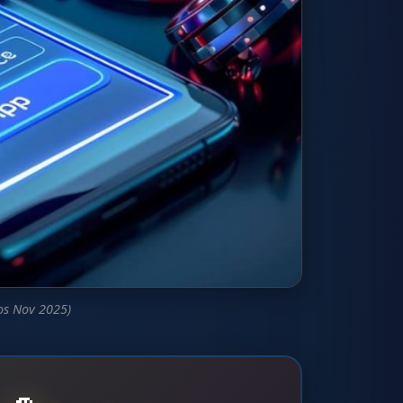
dos Nov 2025)