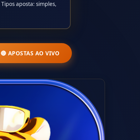
. Tipos aposta: simples,
🔴 APOSTAS AO VIVO