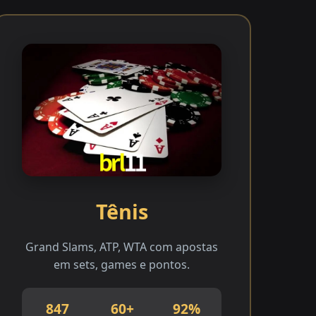
Tênis
Grand Slams, ATP, WTA com apostas
em sets, games e pontos.
847
60+
92%