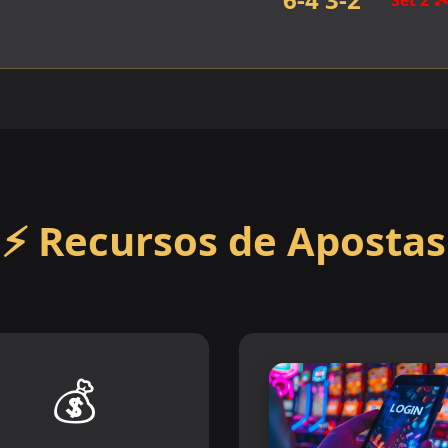
⚡ Recursos de Apostas
💰