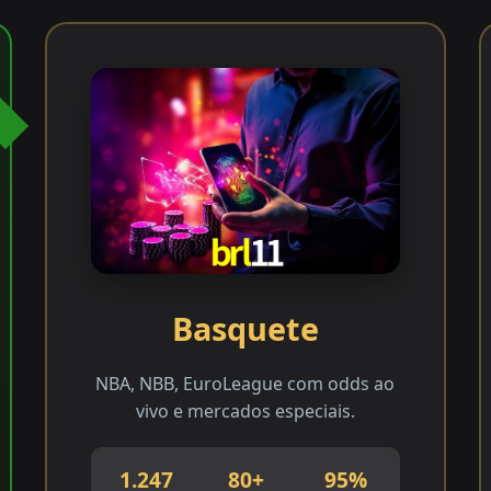
Basquete
NBA, NBB, EuroLeague com odds ao
vivo e mercados especiais.
1.247
80+
95%