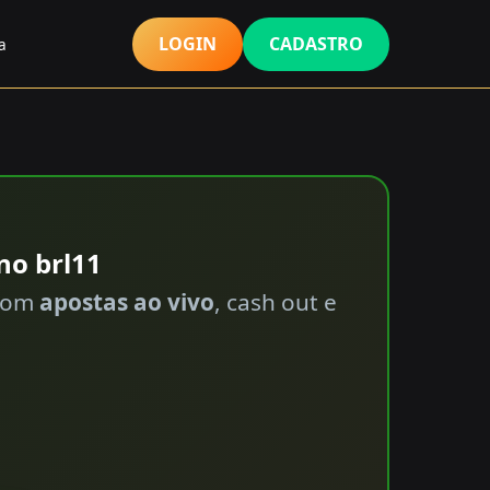
LOGIN
CADASTRO
a
no brl11
 com
apostas ao vivo
, cash out e