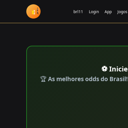
brl11
Login
App
Jogos
⚽ Inici
🏆
As melhores odds do Brasil!