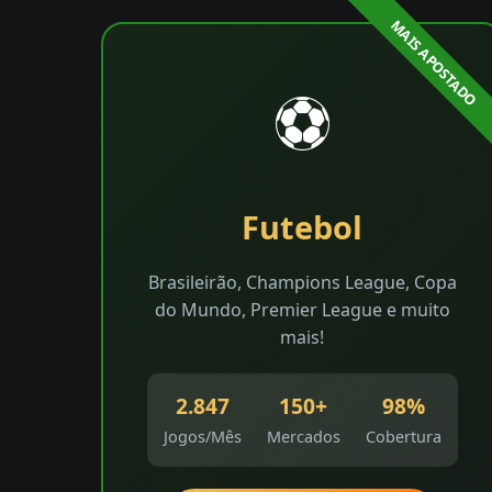
⚽
Futebol
Brasileirão, Champions League, Copa
do Mundo, Premier League e muito
mais!
2.847
150+
98%
Jogos/Mês
Mercados
Cobertura