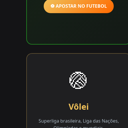
⚽ APOSTAR NO FUTEBOL
🏐
Vôlei
Superliga brasileira, Liga das Nações,