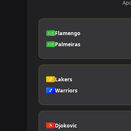
Apo
Flamengo
🇧🇷
Palmeiras
🇧🇷
Lakers
🏀
Warriors
🏀
Djokovic
🎾