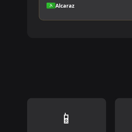
Alcaraz
🎾
📱