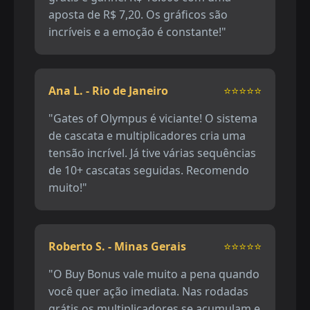
aposta de R$ 7,20. Os gráficos são
incríveis e a emoção é constante!"
Ana L. - Rio de Janeiro
⭐⭐⭐⭐⭐
"Gates of Olympus é viciante! O sistema
de cascata e multiplicadores cria uma
tensão incrível. Já tive várias sequências
de 10+ cascatas seguidas. Recomendo
muito!"
Roberto S. - Minas Gerais
⭐⭐⭐⭐⭐
"O Buy Bonus vale muito a pena quando
você quer ação imediata. Nas rodadas
grátis os multiplicadores se acumulam e