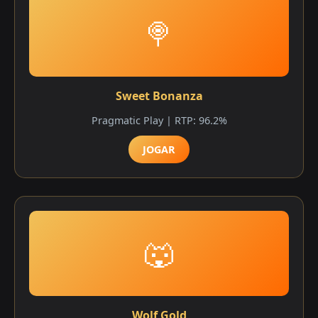
🍭
Sweet Bonanza
Pragmatic Play | RTP: 96.2%
JOGAR
🐺
Wolf Gold