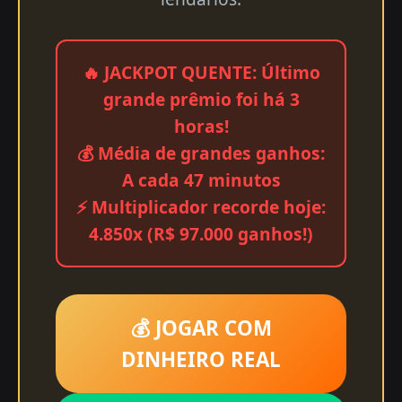
🔥 JACKPOT QUENTE: Último
grande prêmio foi há 3
horas!
💰 Média de grandes ganhos:
A cada 47 minutos
⚡ Multiplicador recorde hoje:
4.850x (R$ 97.000 ganhos!)
💰 JOGAR COM
DINHEIRO REAL