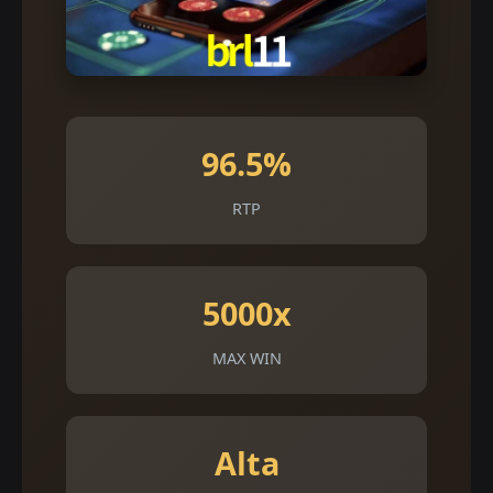
96.5%
RTP
5000x
MAX WIN
Alta