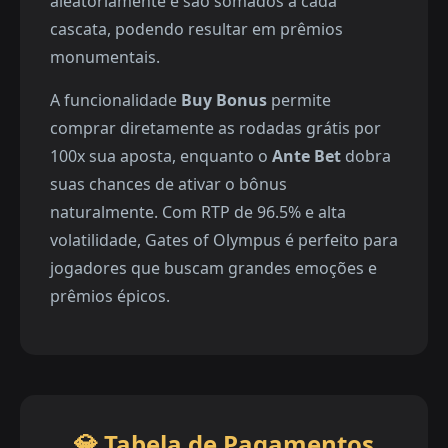
aleatoriamente e são somados a cada
cascata, podendo resultar em prêmios
monumentais.
A funcionalidade
Buy Bonus
permite
comprar diretamente as rodadas grátis por
100x sua aposta, enquanto o
Ante Bet
dobra
suas chances de ativar o bônus
naturalmente. Com RTP de 96.5% e alta
volatilidade, Gates of Olympus é perfeito para
jogadores que buscam grandes emoções e
prêmios épicos.
💎 Tabela de Pagamentos