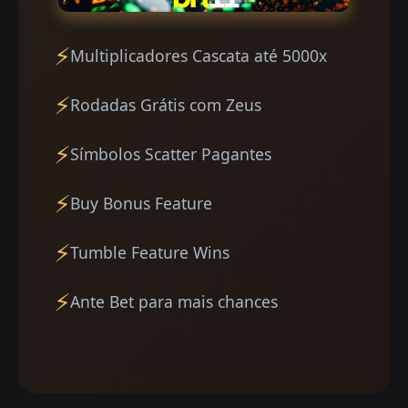
Multiplicadores Cascata até 5000x
Rodadas Grátis com Zeus
Símbolos Scatter Pagantes
Buy Bonus Feature
Tumble Feature Wins
Ante Bet para mais chances