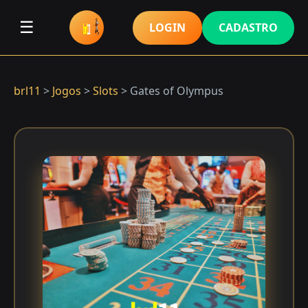
☰
LOGIN
CADASTRO
brl11
>
Jogos
>
Slots
> Gates of Olympus