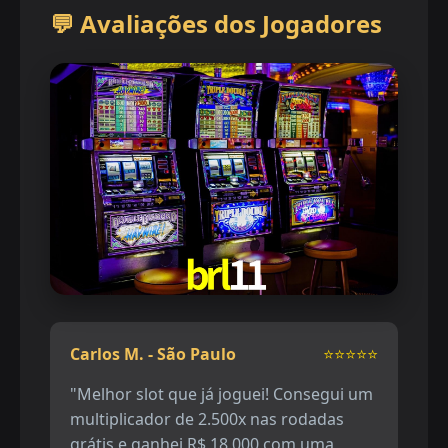
💬 Avaliações dos Jogadores
Carlos M. - São Paulo
⭐⭐⭐⭐⭐
"Melhor slot que já joguei! Consegui um
multiplicador de 2.500x nas rodadas
grátis e ganhei R$ 18.000 com uma