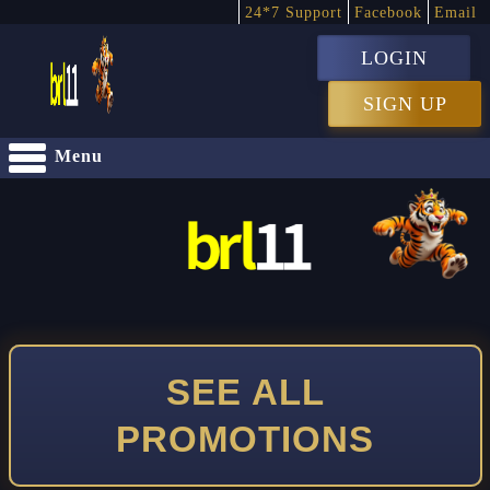
24*7 Support
Facebook
Email
LOGIN
SIGN UP
Menu
SEE ALL
PROMOTIONS