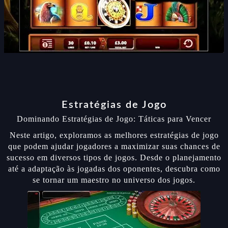
Estratégias de Jogo
Dominando Estratégias de Jogo: Táticas para Vencer
Neste artigo, exploramos as melhores estratégias de jogo
que podem ajudar jogadores a maximizar suas chances de
sucesso em diversos tipos de jogos. Desde o planejamento
até a adaptação às jogadas dos oponentes, descubra como
se tornar um maestro no universo dos jogos.