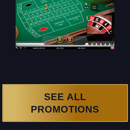
SEE ALL
PROMOTIONS