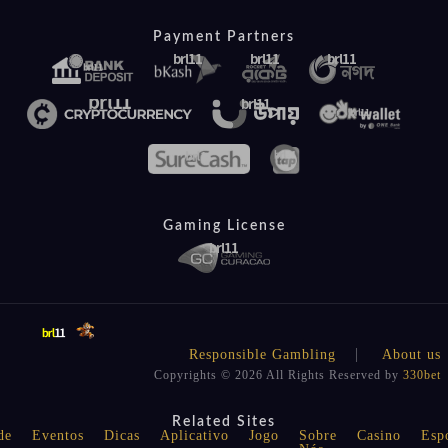
Payment Partners
Gaming License
Responsible Gambling
About us
Copyrights © 2026 All Rights Reserved by
330bet
Related Sites
de
Eventos
Dicas
Aplicativo
Jogo
Sobre
Casino
Esp