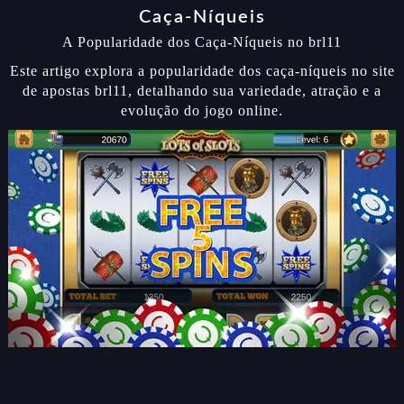
Caça-Níqueis
A Popularidade dos Caça-Níqueis no brl11
Este artigo explora a popularidade dos caça-níqueis no site
de apostas brl11, detalhando sua variedade, atração e a
evolução do jogo online.