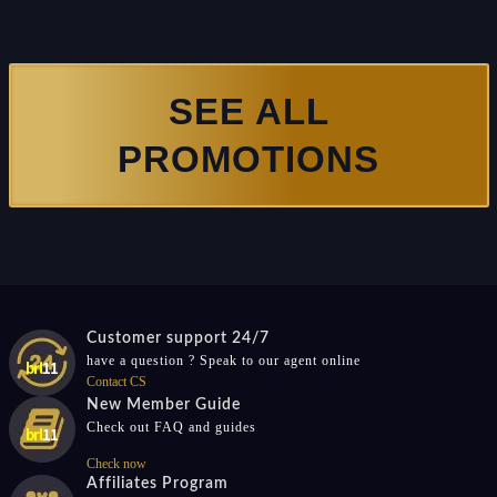
SEE ALL
PROMOTIONS
Customer support 24/7
have a question ? Speak to our agent online
Contact CS
New Member Guide
Check out FAQ and guides
Check now
Affiliates Program