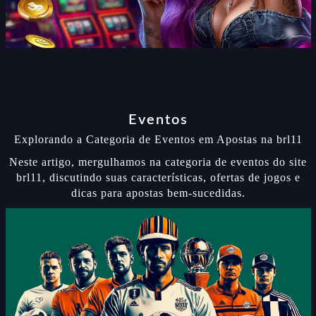
Eventos
Explorando a Categoria de Eventos em Apostas na brl11
Neste artigo, mergulhamos na categoria de eventos do site
brl11, discutindo suas características, ofertas de jogos e
dicas para apostas bem-sucedidas.