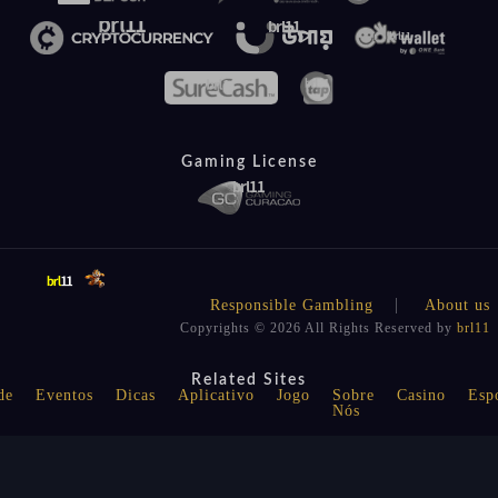
Gaming License
Responsible Gambling
About us
Copyrights © 2026 All Rights Reserved by
brl11
Related Sites
de
Eventos
Dicas
Aplicativo
Jogo
Sobre
Casino
Esp
Nós